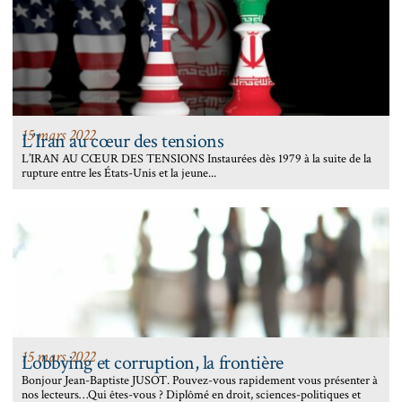
15 mars 2022
L’Iran au cœur des tensions
L’IRAN AU CŒUR DES TENSIONS Instaurées dès 1979 à la suite de la
rupture entre les États-Unis et la jeune...
15 mars 2022
Lobbying et corruption, la frontière
Bonjour Jean-Baptiste JUSOT. Pouvez-vous rapidement vous présenter à
nos lecteurs…Qui êtes-vous ? Diplômé en droit, sciences-politiques et