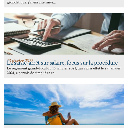
géopolitique, j’ai ensuite suivi...
13 février 2022
La saisie-arrêt sur salaire, focus sur la procédure
Le règlement grand-ducal du 15 janvier 2021, qui a pris effet le 29 janvier
2021, a permis de simplifier et...