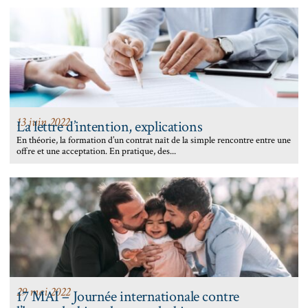
13 juin 2022
La lettre d’intention, explications
En théorie, la formation d’un contrat naît de la simple rencontre entre une
offre et une acceptation. En pratique, des...
29 mai 2022
17 MAI – Journée internationale contre