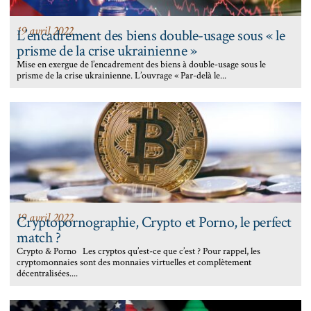
19 avril 2022
L’encadrement des biens double-usage sous « le
prisme de la crise ukrainienne »
Mise en exergue de l’encadrement des biens à double-usage sous le
prisme de la crise ukrainienne. L’ouvrage « Par-delà le...
19 avril 2022
Cryptopornographie, Crypto et Porno, le perfect
match ?
Crypto & Porno Les cryptos qu’est-ce que c’est ? Pour rappel, les
cryptomonnaies sont des monnaies virtuelles et complètement
décentralisées....