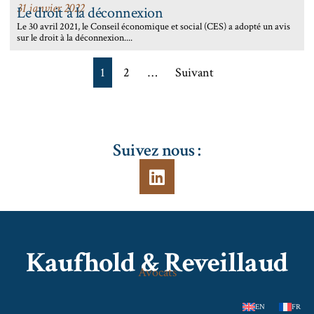
31 janvier 2022
Le droit à la déconnexion
Le 30 avril 2021, le Conseil économique et social (CES) a adopté un avis
sur le droit à la déconnexion....
1
2
…
Suivant
Suivez nous :
Kaufhold & Reveillaud
Avocats
EN
FR