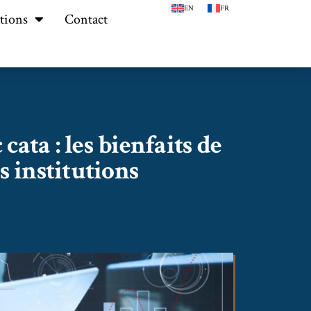
EN
FR
tions
Contact
ata : les bienfaits de
s institutions