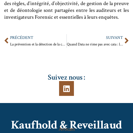
des règles, d’intégrité, d’objectivité, de gestion de la preuve
et de déontologie sont partagées entre les auditeurs et les
investigateurs Forensic et essentielles à leurs enquêtes.
PRÉCÉDENT
SUIVANT
La prévention et la détection de la corruption privée dans les entreprises non soumises au dispositif Sapin II
Quand Data ne rime pas avec cata : les bienfaits de l’analyse des données pour les institutions financières
Suivez nous :
Kaufhold & Reveillaud
Avocats