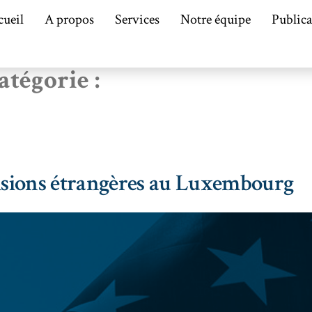
cueil
A propos
Services
Notre équipe
Publica
atégorie :
cisions étrangères au Luxembourg