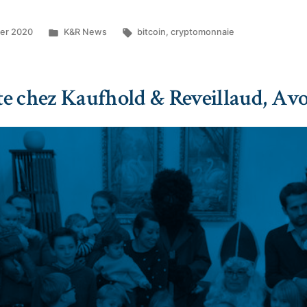
ier 2020
K&R News
bitcoin
,
cryptomonnaie
ête chez Kaufhold & Reveillaud, Av